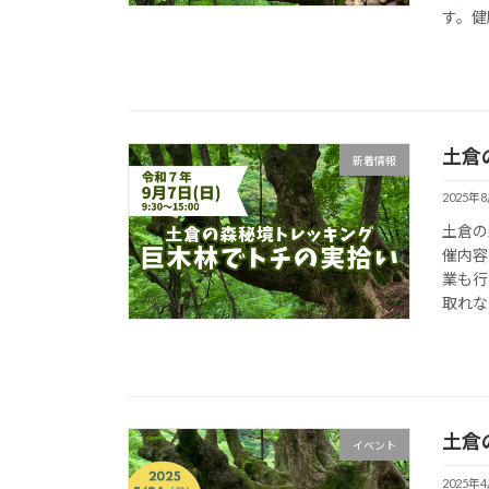
す。健
土倉
新着情報
2025年
土倉の
催内容
業も行
取れな
土倉
イベント
2025年