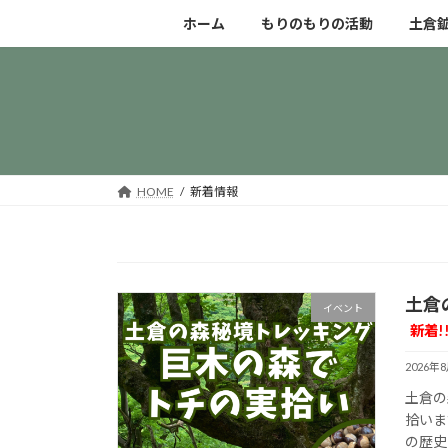
コ
ナ
ホーム
もりのもりの活動
土倉
ン
ビ
テ
ゲ
ン
ー
ツ
シ
へ
ョ
ス
ン
キ
に
HOME
新着情報
ッ
移
プ
動
土倉
イベント
新着!
2026年
土倉の
拾いま
の歴史