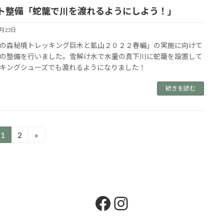
ト整備「蛇籠で川を渡れるようにしよう！」
4月23日
の森秘境トレッキング巨木と鉱山２０２２春編」の実施に向けて
の整備を行いました。雪解け水で水量の真下川に蛇籠を設置して
キングシューズでも渡れるようになりました！
続きを読む
1
2
»
固
固
定
定
ペ
ペ
ー
ー
ジ
ジ
Facebook
Instagram