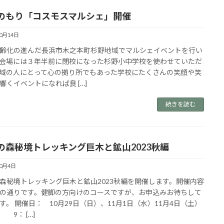
のもり「コスモスマルシェ」開催
10月14日
齢化の進んだ長浜市木之本町杉野地域でマルシェイベントを行い
会場には３年半前に閉校になった杉野小中学校を使わせていただ
域の人にとって心の拠り所でもあった学校にたくさんの笑顔や笑
響くイベントになれば良 […]
続きを読む
の森秘境トレッキング巨木と鉱山2023秋編
10月4日
森秘境トレッキング巨木と鉱山2023秋編を開催します。開催内容
の通りです。健脚の方向けのコースですが、お申込みお待ちして
す。 開催日： 10月29日（日）、11月1日（水）11月4日（土）
 9： […]