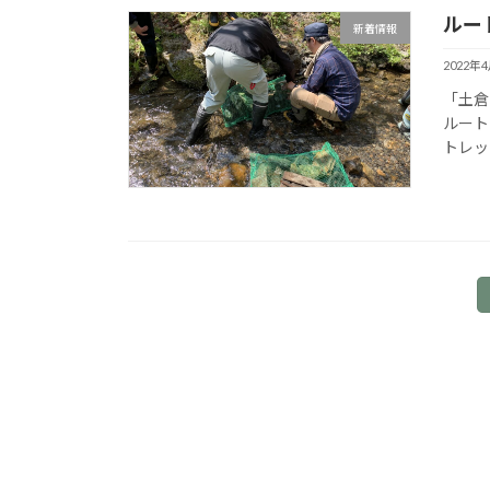
ルー
新着情報
2022年
「土倉
ルート
トレッ
投
稿
の
ペ
ー