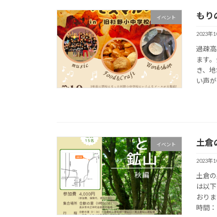
もり
イベント
2023年
過疎高
ます。
き、地
い声が
土倉
イベント
2023年
土倉の
は以下
おりま
時間：