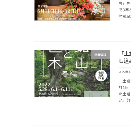
展』を
で3年
盆栽6
「土
新着情報
し込
2022年
「土倉
月1日
た土倉
い。詳