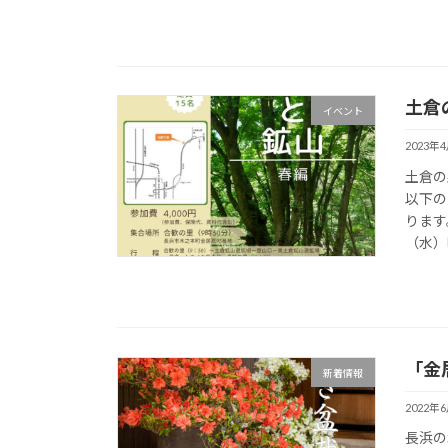
土倉
イベント
2023年
土倉の
以下の
ります
（水）
「金
新着情報
2022年
長浜の