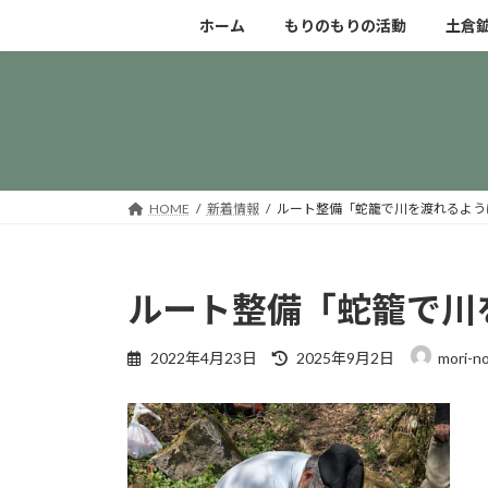
コ
ナ
ホーム
もりのもりの活動
土倉
ン
ビ
テ
ゲ
ン
ー
ツ
シ
へ
ョ
ス
ン
キ
に
HOME
新着情報
ルート整備「蛇籠で川を渡れるよう
ッ
移
プ
動
ルート整備「蛇籠で川
最
2022年4月23日
2025年9月2日
mori-n
終
更
新
日
時
: